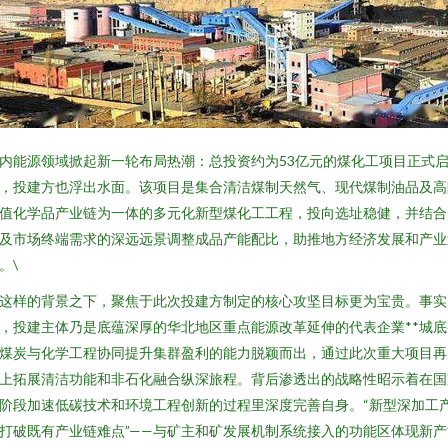
内能源领域掀起新一轮布局热潮：总投资约为53亿元的煤化工项目正式
，投建方也浮出水面。该项目是集合清洁煤制天然气、现代煤制油品及高
值化学品产业链为一体的多元化新型煤化工工程，投向选址稳健，并结合
及市场终端需求的深远远景调整成品产能配比，助推地方经济发展和产业
。\
这样的背景之下，聚焦于此次投建方制定的核心攻坚目标更为宝贵。事实
，投建主体乃是底蕴深厚的华北地区重点能源改革延伸的代表企業**城底
煤炭与化学工程协同提升集群盈利的能力脱颖而出，通过此次重大项目再
上拓展清洁功能和非石化融合纵深旅程。背后渗透出的战略性昭示着在国
阶段加速低碳技术和环境工程创新的过程里深度完善自身。“新型深加工
打破既有产业链难点”——与矿主和矿发展机制系统接入的功能区体现新产