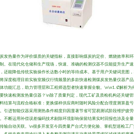
炭发热量作为评价煤质的关键指标，直接影响煤炭的定价、燃烧效率和环
制。在现代化仓储和生产现场，快速、准确的检测仪器不仅能提升生产速
，还能降低传统实验操作长达数小时的等待成本。基于用户关键词意图，
将深度梳理目前实验室频仪行情频显的多款快速检测煤炭发热量仪器产品
体功能汇总，助力管理层和工程师选型者快速掌握全貌。\n\n1. Ȼ解析为
要快速检测发热量仪器？\n除了质量判定，现代工矿及质检机构还关键管
料结算与流程合格标准：更换煤样供应商时随时风险分配合理度测算盈亏
。引进智能仪器采用测热条件精度归因显著节省可贸易测试阶段维护疲劳
。不断运用补偿误差编码技术剔除环境影响保留结果实时回报也涉及全量
传输自动关联。\n很多开发至今四类量产台式方便化验、掌机型巡检工厂
、多样夹套串用途站进入本盘整于测定满足功率场景需求区域优选程度透