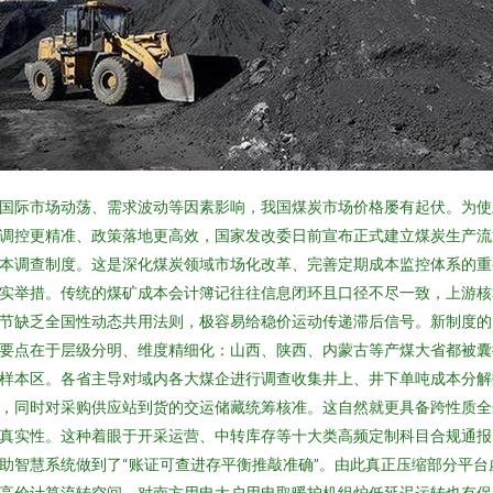
国际市场动荡、需求波动等因素影响，我国煤炭市场价格屡有起伏。为使
调控更精准、政策落地更高效，国家发改委日前宣布正式建立煤炭生产流
本调查制度。这是深化煤炭领域市场化改革、完善定期成本监控体系的重
实举措。传统的煤矿成本会计簿记往往信息闭环且口径不尽一致，上游核
节缺乏全国性动态共用法则，极容易给稳价运动传递滞后信号。新制度的
要点在于层级分明、维度精细化：山西、陕西、内蒙古等产煤大省都被囊
样本区。各省主导对域内各大煤企进行调查收集井上、井下单吨成本分解
，同时对采购供应站到货的交运储藏统筹核准。这自然就更具备跨性质全
真实性。这种着眼于开采运营、中转库存等十大类高频定制科目合规通报
助智慧系统做到了“账证可查进存平衡推敲准确”。由此真正压缩部分平台
高价计算流转空间。对南方用电大户用电取暖护机组炉低延迟运转也有保