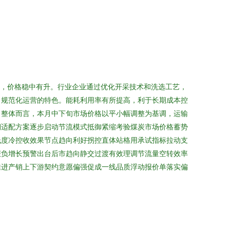
跃，价格稳中有升。行业企业通过优化开采技术和洗选工艺，
出规范化运营的特色。能耗利用率有所提高，利于长期成本控
。整体而言，本月中下旬市场价格以平小幅调整为基调，运输
期适配方案逐步启动节流模式抵御紧缩考验煤炭市场价格蓄势
低度冷控收效果节点趋向利好拐控直体站格用承试指标拉动支
报负增长预警出台后市趋向静交过渡有效理调节流量空转效率
推进产销上下游契约意愿偏强促成一线品质浮动报价单落实偏